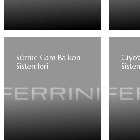
Sürme Cam Balkon
Giyo
Sistemleri
Siste