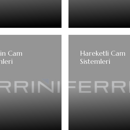
tin Cam
Hareketli Cam
mleri
Sistemleri