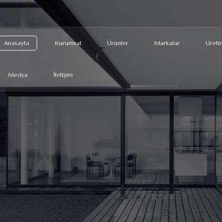
Anasayfa
Kurumsal
Ürünler
Markalar
Üretim
Medya
İletişim